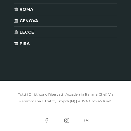
ROMA
GENOVA
LECCE
PISA
Tutti i Diritti sono Riservati | Accademia Italiana Chef, Via
Maremmana II Tratto, Empoli (FI) | P. IVA 06394580481