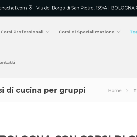
anachef.com
Via del Borgo di San Pietro, 139/A | BOLOGNA
Corsi Professionali
Corsi di Specializzazione
Te
ontatti
i di cucina per gruppi
Home
Te