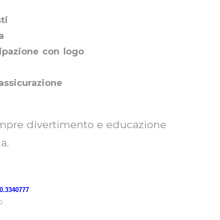
ti
a
cipazione con logo
assicurazione
empre divertimento e educazione
a.
0.3340777
00