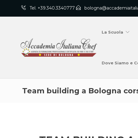
Tel. +39.340.3340777
bologna@accademiaitali
La Scuola
Dove Siamo e C
Team building a Bologna cors