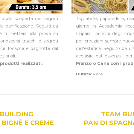
io alla scoperta dei segreti
Tagliatelle, pappardelle, rav
lla panificazione. Seguiti da
giorno in Accademia ricc
e ti metterai alla prova su
Impara i principi degli impa
conoscerai trucchi e segreti
per creazioni sempre nuove
ecce, focacce e pagnotte dal
dell'estetica. Seguito da u
zionali.
acquisirai dati essenziali per
prodotti realizzati.
Pranzo o Cena con i prodo
Durata
: 4 ore
BUILDING
TEAM BU
I BIGNÈ E CREME
PAN DI SPAGN