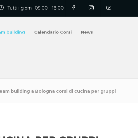
Tutti i giorni: 09:00 - 18:00
am building
Calendario Corsi
News
am building a Bologna corsi di cucina per gruppi