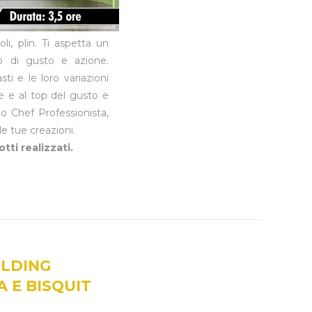
ioli, plin. Ti aspetta un
o di gusto e azione.
sti e le loro variazioni
 e al top del gusto e
no Chef Professionista,
 le tue creazioni.
tti realizzati.
ILDING
A E BISQUIT