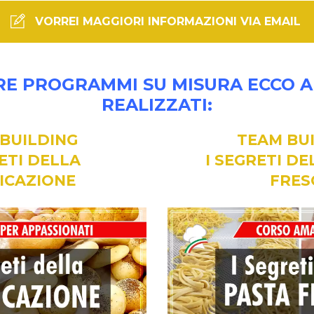
VORREI MAGGIORI INFORMAZIONI VIA EMAIL
ARE PROGRAMMI SU MISURA ECCO 
REALIZZATI:
BUILDING
TEAM BU
ETI DELLA
I SEGRETI D
ICAZIONE
FRES