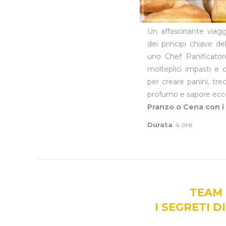
Un affascinante viagg
dei principi chiave de
uno Chef Panificator
molteplici impasti e 
per creare panini, tr
profumo e sapore ecce
Pranzo o Cena con i 
Durata
: 4 ore
TEAM 
I SEGRETI D