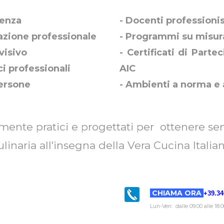
ienza
- Docenti professionis
azione professionale
- Programmi su misur
visivo
- Certificati di Parte
ci professionali
AIC
persone
- Ambienti a norma e 
mente pratici e progettati per ottenere s
ulinaria all'insegna della Vera Cucina Italian
CHIAMA ORA
+39.34
Lun-Ven: dalle 09.00 alle 18.