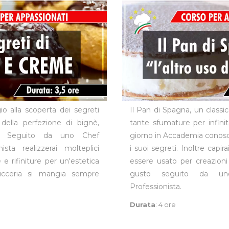
io alla scoperta dei segreti
Il Pan di Spagna, un classic
della perfezione di bignè,
tante sfumature per infinit
st. Seguito da uno Chef
giorno in Accademia conoscer
ista realizzerai molteplici
i suoi segreti. Inoltre capir
 e rifiniture per un'estetica
essere usato per creazioni
ticceria si mangia sempre
gusto seguito da un
Professionista.
Durata
: 4 ore