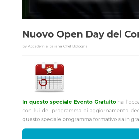
Nuovo Open Day del Cor
by
Accademia Italiana Chef Bologna
In questo speciale Evento Gratuito
hai l'occ
con lui del programma di aggiornamento dedicat
questo speciale programma formativo sia in grado