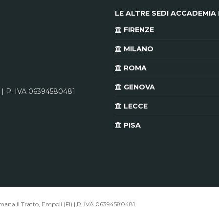
LE ALTRE SEDI ACCADEMIA 
FIRENZE
MILANO
ROMA
GENOVA
 | P. IVA 06394580481
LECCE
PISA
mmana II Tratto, Empoli (FI) | P. IVA 06394580481