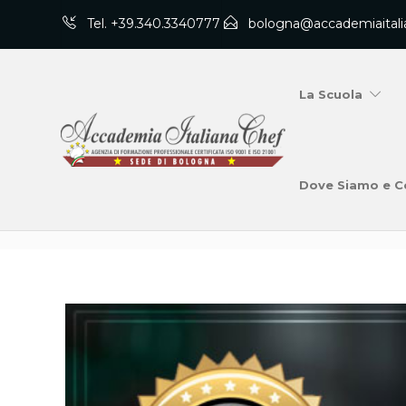
Tel. +39.340.3340777
bologna@accademiaitali
La Scuola
Dove Siamo e C
Blog Post