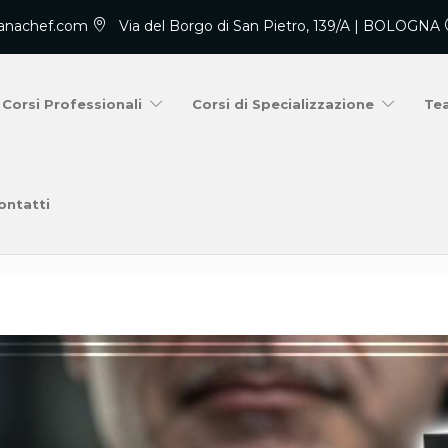
anachef.com
Via del Borgo di San Pietro, 139/A | BOLOGNA
Corsi Professionali
Corsi di Specializzazione
Te
ontatti
Home
Open Day Chef
Nuovo Open