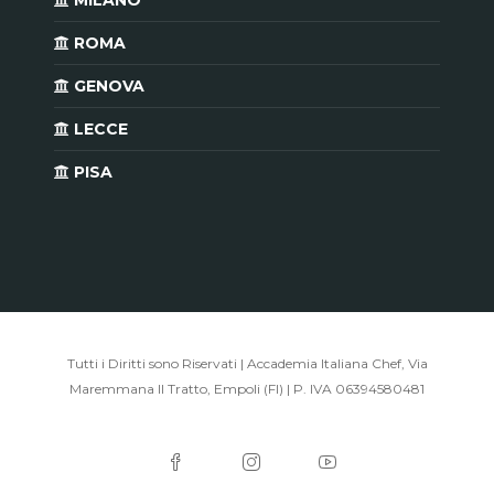
ROMA
GENOVA
LECCE
PISA
Tutti i Diritti sono Riservati | Accademia Italiana Chef, Via
Maremmana II Tratto, Empoli (FI) | P. IVA 06394580481