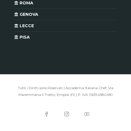
ROMA
GENOVA
LECCE
PISA
Tutti i Diritti sono Riservati | Accademia Italiana Chef, Via
Maremmana II Tratto, Empoli (FI) | P. IVA 06394580481