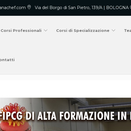
anachef.com
Via del Borgo di San Pietro, 139/A | BOLOGNA
Corsi Professionali
Corsi di Specializzazione
Te
ontatti
Home
Uncategorized
Master di Pasti