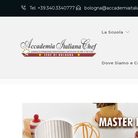
Tel. +39.340.3340777
bologna@accademiaitali
La Scuola
Dove Siamo e C
Blog Post